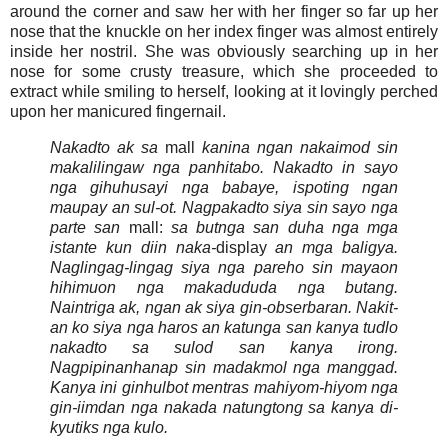
around the corner and saw her with her finger so far up her
nose that the knuckle on her index finger was almost entirely
inside her nostril. She was obviously searching up in her
nose for some crusty treasure, which she proceeded to
extract while smiling to herself, looking at it lovingly perched
upon her manicured fingernail.
Nakadto ak sa
mall
kanina ngan nakaimod sin
makalilingaw nga panhitabo. Nakadto in sayo
nga gihuhusayi nga babaye, ispoting ngan
maupay an sul-ot. Nagpakadto siya sin sayo nga
parte san
mall:
sa butnga san duha nga mga
istante kun diin naka-
display
an mga baligya.
Naglingag-lingag siya nga pareho sin mayaon
hihimuon nga makadududa nga butang.
Naintriga ak, ngan ak siya gin-obserbaran. Nakit-
an ko siya nga haros an katunga san kanya tudlo
nakadto sa sulod san kanya irong.
Nagpipinanhanap sin madakmol nga manggad.
Kanya ini ginhulbot mentras mahiyom-hiyom nga
gin-iimdan nga nakada natungtong sa kanya di-
kyutiks nga kulo.