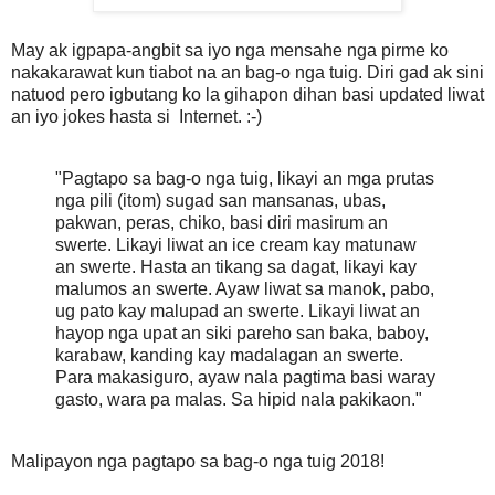
May ak igpapa-angbit sa iyo nga mensahe nga pirme ko
nakakarawat kun tiabot na an bag-o nga tuig. Diri gad ak sini
natuod pero igbutang ko la gihapon dihan basi updated liwat
an iyo jokes hasta si Internet. :-)
"Pagtapo sa bag-o nga tuig, likayi an mga prutas
nga pili (itom) sugad san mansanas, ubas,
pakwan, peras, chiko, basi diri masirum an
swerte. Likayi liwat an ice cream kay matunaw
an swerte. Hasta an tikang sa dagat, likayi kay
malumos an swerte. Ayaw liwat sa manok, pabo,
ug pato kay malupad an swerte. Likayi liwat an
hayop nga upat an siki pareho san baka, baboy,
karabaw, kanding kay madalagan an swerte.
Para makasiguro, ayaw nala pagtima basi waray
gasto, wara pa malas. Sa hipid nala pakikaon."
Malipayon nga pagtapo sa bag-o nga tuig 2018!