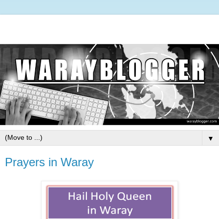
▼
Prayers in Waray