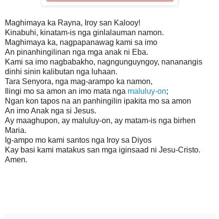
Maghimaya ka Rayna, Iroy san Kalooy!
Kinabuhi, kinatam-is nga ginlalauman namon.
Maghimaya ka, nagpapanawag kami sa imo
An pinanhingilinan nga mga anak ni Eba.
Kami sa imo nagbabakho, nagngunguyngoy, nananangis
dinhi sinin kalibutan nga luhaan.
Tara Senyora, nga mag-arampo ka namon,
Ilingi mo sa amon an imo mata nga
maluluy-on
;
Ngan kon tapos na an panhingilin ipakita mo sa amon
An imo Anak nga si Jesus.
Ay maaghupon, ay maluluy-on, ay matam-is nga birhen
Maria.
Ig-ampo mo kami santos nga Iroy sa Diyos
Kay basi kami matakus san mga iginsaad ni Jesu-Cristo.
Amen.