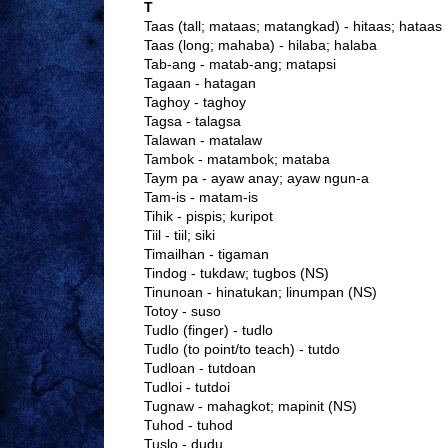
T
Taas (tall; mataas; matangkad) - hitaas; hataas
Taas (long; mahaba) - hilaba; halaba
Tab-ang - matab-ang; matapsi
Tagaan - hatagan
Taghoy - taghoy
Tagsa - talagsa
Talawan - matalaw
Tambok - matambok; mataba
Taym pa - ayaw anay; ayaw ngun-a
Tam-is - matam-is
Tihik - pispis; kuripot
Tiil - tiil; siki
Timailhan - tigaman
Tindog - tukdaw; tugbos (NS)
Tinunoan - hinatukan; linumpan (NS)
Totoy - suso
Tudlo (finger) - tudlo
Tudlo (to point/to teach) - tutdo
Tudloan - tutdoan
Tudloi - tutdoi
Tugnaw - mahagkot; mapinit (NS)
Tuhod - tuhod
Tuslo - dudu