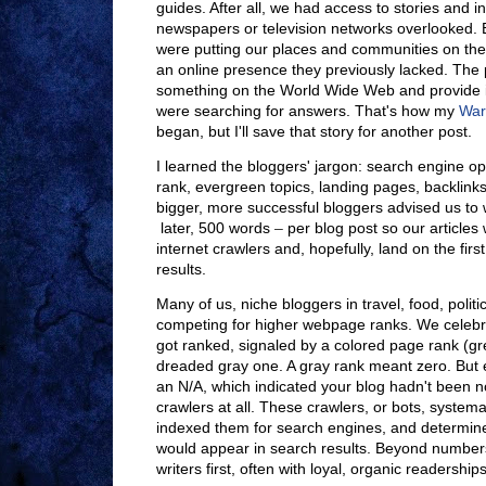
guides. After all, we had access to stories and i
newspapers or television networks overlooked.
were putting our places and communities on the
an online presence they previously lacked. The 
something on the World Wide Web and provide i
were searching for answers. That's how my
War
began, but I'll save that story for another post.
I learned the bloggers' jargon: search engine o
rank, evergreen topics, landing pages, backlinks
bigger, more successful bloggers advised us to 
later, 500 words
–
per blog post so our articles
internet crawlers and, hopefully, land on the fir
results.
Many of us, niche bloggers in travel, food, polit
competing for higher webpage ranks. We celebra
got ranked, signaled by a colored page rank (gre
dreaded gray one. A gray rank meant zero. But 
an N/A, which indicated your blog hadn't been n
crawlers at all. These crawlers, or bots, system
indexed them for search engines, and determin
would appear in search results. Beyond number
writers first, often with loyal, organic readerships