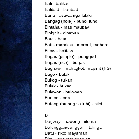
Bali - balikad
Balibad - baribad
Bana - asawa nga lalaki
Bangag (hole) - buho; luho
Bintaha - mas maupay
Binignit - ginat-an
Bata - bata
Bati - maraksut; maraut; mabara
Bitaw - balitaw
Bugas (pimple) - punggod
Bugas (rice) - bugas
Bugnaw - mahagkot; mapinit (NS)
Bugo - bulok
Bukog - tul-an
Bulak - bukad
Bulawan - bulawan
Buntag - aga
Butong (butong sa lubi) - silot
D
Dagway - nawong; hitsura
Dalunggan/dunggan - talinga
Datu - riko; mayaman
Diay - ngayan; ngay-an