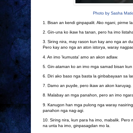
Photo by Sasha Mati
1. Bisan an kendi ginpapalit. Ako ngani, pirme la 
2. Gin-una ko ikaw ha tanan, pero ha imo lista
3. Siring nira, may rason kun kay ano nga an d
Pero kay ano nga an aton istorya, waray nagp
4. An imo 'kumusta' amo an akon adlaw.
5. Gin-ataman ko an imo mga samad bisan kun 
6. Diri ako baso nga basta la ginbabayaan sa l
7. Damo an puyde, pero ikaw an akon karuyag.
8. Malabay an mga panahon, pero an imo ngara
9. Kanugon han mga pulong nga waray nasiring
panahon nga nag-agi.
10. Siring nira, kun para ha imo, mabalik. Per
na unta ha imo, ginpasagdan mo la.