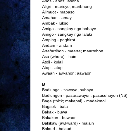
Ahos - ahos; lasona
Aligri - marisyo; maribhong
Alimuot - mapaso
Amahan - amay
Ambak - lukso
Amiga - sangkay nga babaye
Amigo - sangkay nga lalaki
Amping - paghirot
Andam - andam
Arte/artihon - maarte; maartehon
Asa (where) - hain
Atoli - kulali
Atop - atop
Awaan - aw-anon; aawaon
B
Badlunga - sawaya; suhaya
Badlungon - pasarawayon; pasusuhayon (NS)
Baga (thick; makapal) - madakmol
Bagsok - bata
Bakak - buwa
Bakakon - buwaon
Bakikaw (awkward) - malain
Balaud - balaud