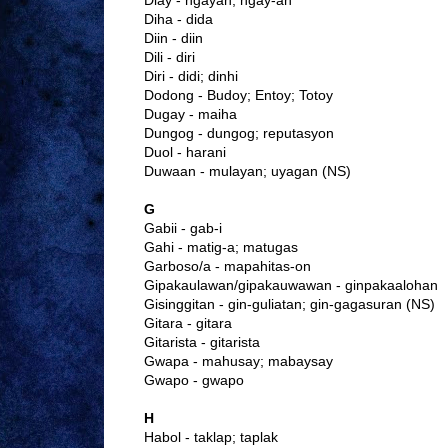
Diha - dida
Diin - diin
Dili - diri
Diri - didi; dinhi
Dodong - Budoy; Entoy; Totoy
Dugay - maiha
Dungog - dungog; reputasyon
Duol - harani
Duwaan - mulayan; uyagan (NS)
G
Gabii - gab-i
Gahi - matig-a; matugas
Garboso/a - mapahitas-on
Gipakaulawan/gipakauwawan - ginpakaalohan
Gisinggitan - gin-guliatan; gin-gagasuran (NS)
Gitara - gitara
Gitarista - gitarista
Gwapa - mahusay; mabaysay
Gwapo - gwapo
H
Habol - taklap; taplak