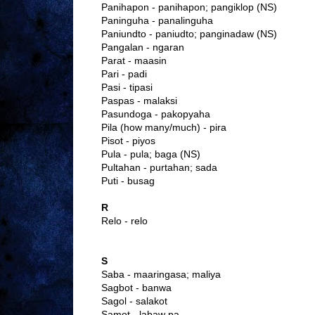
Panihapon - panihapon; pangiklop (NS)
Paninguha - panalinguha
Paniundto - paniudto; panginadaw (NS)
Pangalan - ngaran
Parat - maasin
Pari - padi
Pasi - tipasi
Paspas - malaksi
Pasundoga - pakopyaha
Pila (how many/much) - pira
Pisot - piyos
Pula - pula; baga (NS)
Pultahan - purtahan; sada
Puti - busag
R
Relo - relo
S
Saba - maaringasa; maliya
Sagbot - banwa
Sagol - salakot
Samot - labaw pa