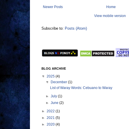
Newer Posts
Home
View mobile version
Subscribe to:
Posts (Atom)
BLOG ARCHIVE
▼
2025
(4)
▼
December
(1)
List of Waray Words: Cebuano to Waray
►
July
(1)
►
June
(2)
►
2022
(1)
►
2021
(5)
►
2020
(4)