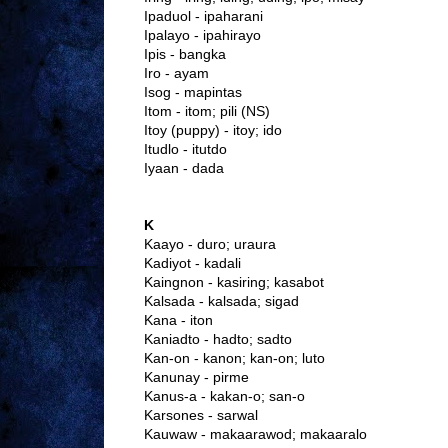
Ipaduol - ipaharani
Ipalayo - ipahirayo
Ipis - bangka
Iro - ayam
Isog - mapintas
Itom - itom; pili (NS)
Itoy (puppy) - itoy; ido
Itudlo - itutdo
Iyaan - dada
K
Kaayo - duro; uraura
Kadiyot - kadali
Kaingnon - kasiring; kasabot
Kalsada - kalsada; sigad
Kana - iton
Kaniadto - hadto; sadto
Kan-on - kanon; kan-on; luto
Kanunay - pirme
Kanus-a - kakan-o; san-o
Karsones - sarwal
Kauwaw - makaarawod; makaaralo