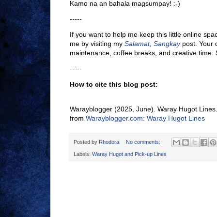
Kamo na an bahala magsumpay! :-)
-----
If you want to help me keep this little online sp
me by visiting my
Salamat, Sangkay
post. Your d
maintenance, coffee breaks, and creative time.
-----
How to cite this blog post:
Warayblogger (2025, June). Waray Hugot Lines.
from
Warayblogger.com: Waray Hugot Lines
Posted by
Rhodora
No comments:
Labels:
Waray Hugot and Pick-up Lines