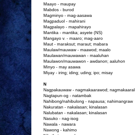
Maayo - maupay
Mabdos - burod
Magminyo - mag-aasawa
Magpaduol - mahirani
Magpalayo - mapahirayo
Mantika - mantika; asyete (NS)
Mangayo v. - maaro; mag-aaro
Maut - maraksut; maraut; mabara
Maulaw/mauwaw - maawod; maalo
Maulawan/mauwawan - maaluhan
Maulawon/mauwawon - awdanon; aaluhon
Minyo - may asawa
Miyay - iring; iding; uding; ipo; misay
N
Nagpakauwaw - nagmakaarawod; nagmakaaral
Nagtapun-og - natambak
Nahibong/nahibulong - napausa; nahimangraw
Nakuratan - nakalasan; kinalasan
Nalubatan - nakalasan; kinalasan
Nasuko - nag-isog
Nawala - nawara
Nawong - kahimo