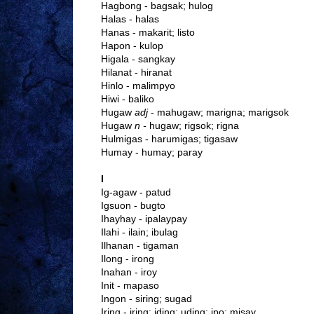
Hagbong - bagsak; hulog
Halas - halas
Hanas - makarit; listo
Hapon - kulop
Higala - sangkay
Hilanat - hiranat
Hinlo - malimpyo
Hiwi - baliko
Hugaw
adj
- mahugaw; marigna; marigsok
Hugaw
n -
hugaw; rigsok; rigna
Hulmigas - harumigas; tigasaw
Humay - humay; paray
I
Ig-agaw - patud
Igsuon - bugto
Ihayhay - ipalaypay
Ilahi - ilain; ibulag
Ilhanan - tigaman
Ilong - irong
Inahan - iroy
Init - mapaso
Ingon - siring; sugad
Iring - iring; iding; uding; ipo; misay