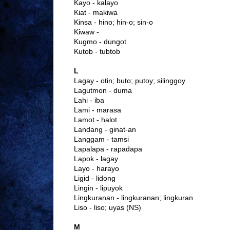
Kayo - kalayo
Kiat - makiwa
Kinsa - hino; hin-o; sin-o
Kiwaw -
Kugmo - dungot
Kutob - tubtob
L
Lagay - otin; buto; putoy; silinggoy
Lagutmon - duma
Lahi - iba
Lami - marasa
Lamot - halot
Landang - ginat-an
Langgam - tamsi
Lapalapa - rapadapa
Lapok - lagay
Layo - harayo
Ligid - lidong
Lingin - lipuyok
Lingkuranan - lingkuranan; lingkuran
Liso - liso; uyas (NS)
M