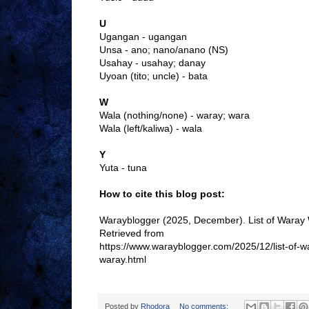
U
Ugangan - ugangan
Unsa - ano; nano/anano (NS)
Usahay - usahay; danay
Uyoan (tito; uncle) - bata
W
Wala (nothing/none) - waray; wara
Wala (left/kaliwa) - wala
Y
Yuta - tuna
How to cite this blog post:
Warayblogger (2025, December). List of Waray
Retrieved from
https://www.warayblogger.com/2025/12/list-of-
waray.html
Posted by
Rhodora
No comments: