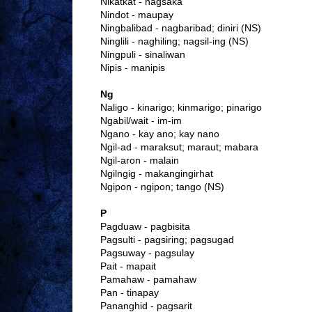
Nikatkat - nagsaka
Nindot - maupay
Ningbalibad - nagbaribad; diniri (NS)
Ninglili - naghiling; nagsil-ing (NS)
Ningpuli - sinaliwan
Nipis - manipis
Ng
Naligo - kinarigo; kinmarigo; pinarigo
Ngabil/wait - im-im
Ngano - kay ano; kay nano
Ngil-ad - maraksut; maraut; mabara
Ngil-aron - malain
Ngilngig - makangingirhat
Ngipon - ngipon; tango (NS)
P
Pagduaw - pagbisita
Pagsulti - pagsiring; pagsugad
Pagsuway - pagsulay
Pait - mapait
Pamahaw - pamahaw
Pan - tinapay
Pananghid - pagsarit