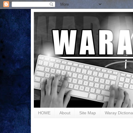
HOME
About
Site Map
Waray Dictiona