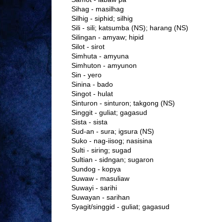
Sihag - masilhag
Silhig - siphid; silhig
Sili - sili; katsumba (NS); harang (NS)
Silingan - amyaw; hipid
Silot - sirot
Simhuta - amyuna
Simhuton - amyunon
Sin - yero
Sinina - bado
Singot - hulat
Sinturon - sinturon; takgong (NS)
Singgit - guliat; gagasud
Sista - sista
Sud-an - sura; igsura (NS)
Suko - nag-iisog; nasisina
Sulti - siring; sugad
Sultian - sidngan; sugaron
Sundog - kopya
Suwaw - masuliaw
Suwayi - sarihi
Suwayan - sarihan
Syagit/singgid - guliat; gagasud