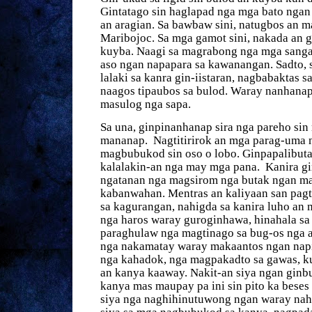
Gintatago sin haglapad nga mga bato nga
an aragian. Sa bawbaw sini, natugbos an 
Maribojoc. Sa mga gamot sini, nakada an 
kuyba. Naagi sa magrabong nga mga sang
aso ngan napapara sa kawanangan. Sadto, 
lalaki sa kanra gin-iistaran, nagbabaktas s
naagos tipaubos sa bulod. Waray nanhanap 
masulog nga sapa.
Sa una, ginpinanhanap sira nga pareho sin
mananap.
Nagtitirirok an mga parag-uma 
magbubukod sin oso o lobo. Ginpapalibut
kalalakin-an nga may mga pana.
Kanira g
ngatanan nga magsirom nga butak ngan m
kabanwahan. Mentras an kaliyaan san pag
sa kagurangan, nahigda sa kanira luho an
nga haros waray guroginhawa, hinahala sa
paraghulaw nga magtinago sa bug-os nga a
nga nakamatay waray makaantos ngan napir
nga kahadok, nga magpakadto sa gawas, ku
an kanya kaaway. Nakit-an siya ngan ginb
kanya mas maupay pa ini sin pito ka beses
siya nga naghihinutuwong ngan waray na