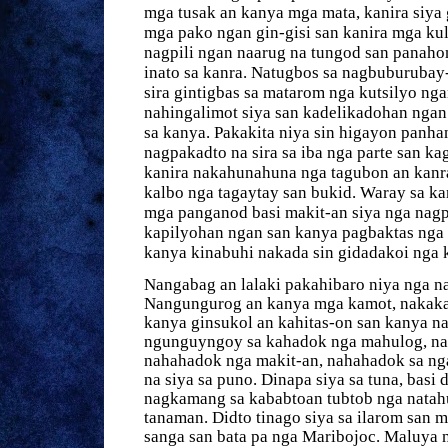
mga tusak an kanya mga mata, kanira siya 
mga pako ngan gin-gisi san kanira mga kul
nagpili ngan naarug na tungod san panahon
inato sa kanra. Natugbos sa nagbuburubay
sira gintigbas sa matarom nga kutsilyo ng
nahingalimot siya san kadelikadohan nga
sa kanya. Pakakita niya sin higayon panhan
nagpakadto na sira sa iba nga parte san k
kanira nakahunahuna nga tagubon an kanr
kalbo nga tagaytay san bukid. Waray sa ka
mga panganod basi makit-an siya nga nagp
kapilyohan ngan san kanya pagbaktas nga
kanya kinabuhi nakada sin gidadakoi nga 
Nangabag an lalaki pakahibaro niya nga na
Nangungurog an kanya mga kamot, nakakap
kanya ginsukol an kahitas-on san kanya n
ngunguyngoy sa kahadok nga mahulog, na
nahahadok nga makit-an, nahahadok sa ng
na siya sa puno. Dinapa siya sa tuna, basi 
nagkamang sa kababtoan tubtob nga natah
tanaman. Didto tinago siya sa ilarom san 
sanga san bata pa nga Maribojoc. Maluya