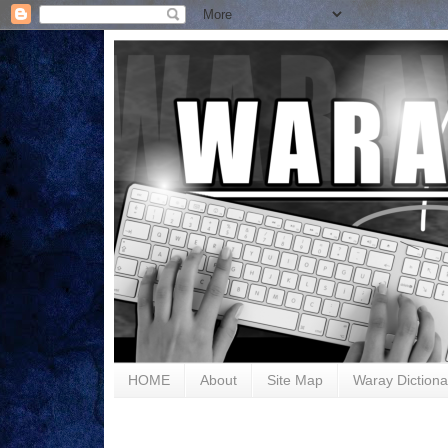
HOME
About
Site Map
Waray Dictiona