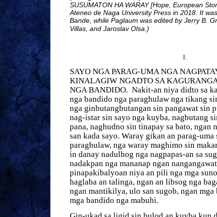
SUSUMATON HA WARAY [Hope, European Storie
Ateneo de Naga University Press in 2018. It wa
Bande, while Paglaum was edited by Jerry B. Gr
Villas, and Jaroslav Olsa.)
I.
SAYO NGA PARA­­G-UMA NGA NAGPATA
KINALAGIW NGADTO SA KAGURANG
NGA BANDIDO.
Nakit-an niya didto sa k
nga bandido nga paraghulaw nga tikang si
nga ginbutangbutangan sin pangawat sin p
nag-istar sin sayo nga kuyba, nagbutang sin
pana, naghudno sin tinapay sa bato, ngan 
san kada sayo. Waray gikan an parag-uma 
paraghulaw, nga waray maghimo sin makar
in danay nadulhog nga nagpapas-an sa su
nadakpan nga mananap ngan nangangawat 
pinapakibalyoan niya an pili nga mga sun
haglaba an talinga, ngan an libsog nga baga
ngan mantikilya, ulo san sugob, ngan mga 
mga bandido nga mabuhi.
Gin-ukad sa ligid sin bulod an kuyba kun di