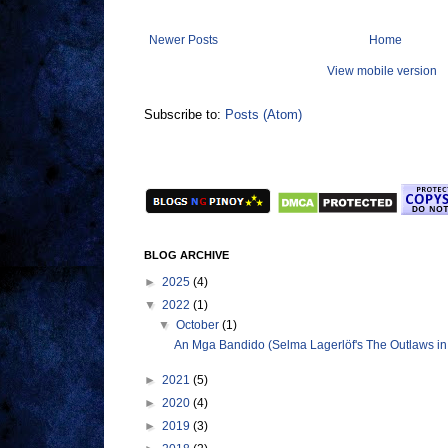
Newer Posts
Home
View mobile version
Subscribe to:
Posts (Atom)
BLOG ARCHIVE
►
2025
(4)
▼
2022
(1)
▼
October
(1)
An Mga Bandido (Selma Lagerlöf's The Outlaws in
►
2021
(5)
►
2020
(4)
►
2019
(3)