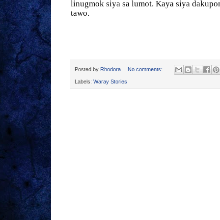
linugmok siya sa lumot. Kaya siya dakupon
tawo.
Posted by
Rhodora
No comments:
Labels:
Waray Stories