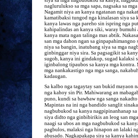
siya sa mga nagbubukod sa kanya, nagpad
naglurulukso sa mga sapa, nagsaka sa mga 
Nagamit niya an kanya ngatanan nga naka
kamatibaksi tungod nga kinalasan siya sa 
kanya lawas nga pareho sin ispring nga pu
kahipalindas an kanya siki, waray bumuhi
kanya mata ngan talinga mas abtik. Nakasa
san mga dahon ngan sa ginpapahimangno s
niya sa bangin, inatubang siya sa mga na
ginbinggar niya sira. Sa pagsagikit sa ka
sugob, kanya ini gindakop, sugad kalaksi s
iginbalong tipaubos sa kanya mga kontra. 
mga nankakastigo nga mga sanga, nakabuhi
kadaugan.
Sa kalbo nga tagaytay san bukid mayaon n
nga kahoy sin Pir. Mahiwarang an mabaga
puno, kundi sa bawbaw nga sanga nakadto i
Mapintas na ini nga bandido sanglit sinaka
nagbubukod sa kanya nagpipinanhanap sa
siya didto nga ginbibirikis an leog san mg
naagi sa ubos an mga nagbubukod sa kany
pagbulos, malaksi nga hinapon an lalaki n
abusado
. Nagkapakapa sira sa kanya kahim