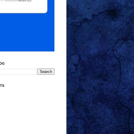
LOG
ATS