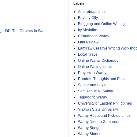
Labels
Amorphophallus
Baybay City
Blogging and Online Writing
by Absinthe
rlöf's The Outlaws in Wa...
Cebuano to Waray
Film Review
Lamiraw Creative Writing Worksho
Local Travel
Online Waray Dictionary
Online Writing Ideas
Prayers in Waray
Random Thoughts and Posts
Samar and Leyte
San Roque N. Samar
Tagalog to Waray
University of Eastern Philippines
Visayas State University
Waray Hugot and Pick-up Lines
Waray Ninorte-Samarnon
Waray Songs
Waray Stories