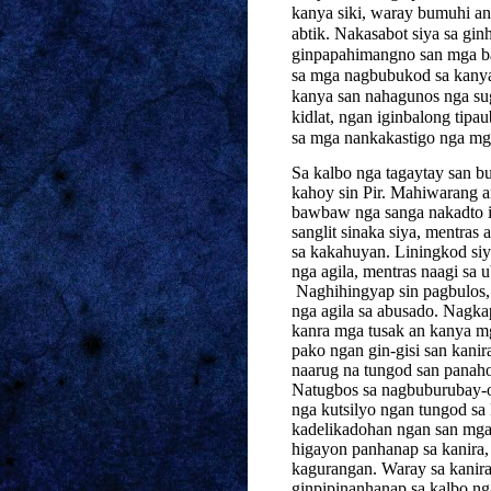
kanya siki, waray bumuhi an
abtik. Nakasabot siya sa gi
ginpapahimangno san mga bat
sa mga nagbubukod sa kanya,
kanya san nahagunos nga sug
kidlat, ngan iginbalong tipa
sa mga nankakastigo nga mga
Sa kalbo nga tagaytay san 
kahoy sin Pir. Mahiwarang 
bawbaw nga sanga nakadto in
sanglit sinaka siya, mentra
sa kakahuyan. Liningkod siya
nga agila, mentras naagi sa
Naghihingyap sin pagbulos,
nga agila sa
abusado
. Nagka
kanra mga tusak an kanya mg
pako ngan gin-gisi san kanir
naarug na tungod san panahon
Natugbos sa nagbuburubay-og
nga kutsilyo ngan tungod sa
kadelikadohan ngan san mga
higayon panhanap sa kanira, 
kagurangan. Waray sa kanir
ginpipinanhanap sa kalbo ng