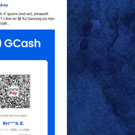
gkay
t. A' igsura (sud-an), pinapalit
s? Libre la! 😄 Ku' karuyag pa niyo
yth...