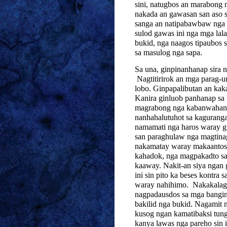
sini, natugbos an marabong 
nakada an gawasan san aso 
sanga an natipabawbaw nga 
sulod gawas ini nga mga lalak
bukid, nga naagos tipaubos 
sa masulog nga sapa.
Sa una, ginpinanhanap sira 
Nagtitirirok an mga parag-
lobo. Ginpapalibutan an kak
Kanira ginluob panhanap sa
magrabong nga kabanwahan. 
nanhahalutuhot sa kaguranga
namamati nga haros waray g
san paraghulaw nga magtinag
nakamatay waray makaantos n
kahadok, nga magpakadto sa 
kaaway. Nakit-an siya ngan
ini sin pito ka beses kontra
waray nahihimo.
Nakakalag
nagpadausdos sa mga bangin
bakilid nga bukid. Nagamit 
kusog ngan kamatibaksi tung
kanya lawas nga pareho sin 