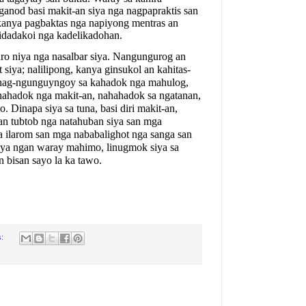
anod basi makit-an siya nga nagpapraktis san
kanya pagbaktas nga napiyong mentras an
idadakoi nga kadelikadohan.
ro niya nga nasalbar siya. Nangungurog an
iya; nalilipong, kanya ginsukol an kahitas-
 nag-ngunguyngoy sa kahadok nga mahulog,
hahadok nga makit-an, nahahadok sa ngatanan,
. Dinapa siya sa tuna, basi diri makit-an,
n tubtob nga natahuban siya san mga
sa ilarom san mga nababalighot nga sanga san
uya ngan waray mahimo, linugmok siya sa
 bisan sayo la ka tawo.
s: