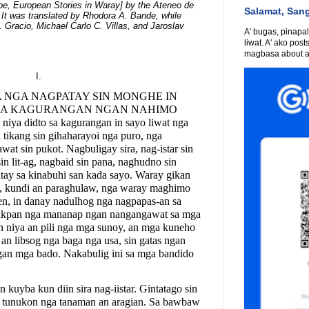
uropean Stories in Waray] by the Ateneo de
Salamat, San
 It was translated by Rhodora A. Bande, while
 Gracio, Michael Carlo C. Villas, and Jaroslav
A' bugas, pinapali
liwat. A' ako post
magbasa about an
I.
A NGA NAGPATAY SIN MONGHE IN
SA KAGURANGAN NGAN NAHIMO
 niya didto sa kagurangan in sayo liwat nga
tikang sin gihaharayoi nga puro, nga
at sin pukot. Nagbuligay sira, nag-istar sin
n lit-ag, nagbaid sin pana, naghudno sin
ntay sa kinabuhi san kada sayo. Waray gikan
, kundi an paraghulaw, nga waray maghimo
en, in danay nadulhog nga nagpapas-an sa
akpan nga mananap ngan nangangawat sa mga
n niya an pili nga mga sunoy, an mga kuneho
 an libsog nga baga nga usa, sin gatas ngan
ngan mga bado. Nakabulig ini sa mga bandido
n kuyba kun diin sira nag-iistar. Gintatago sin
 tunukon nga tanaman an aragian. Sa bawbaw