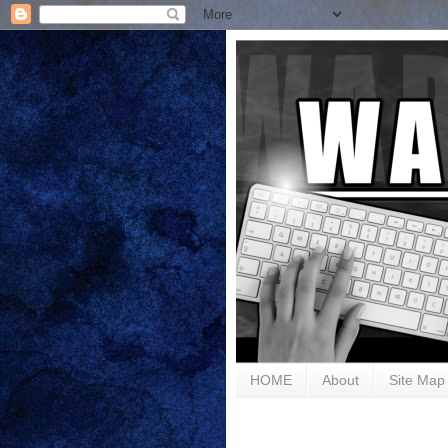
HOME
About
Site Map