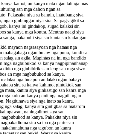
 kanya kamot, an kanya mata ngan talinga mas
nhuhuring san mga dahon ngan sa
o. Pakasaka niya sa bangin, inatubang siya
 ngan ginbinggar niya sira. Sa pagsagikit sa
ob, kanya ini gindakop, sugad kalaksi sin
ubos sa kanya mga kontra. Mentras naagi siya
 sanga, nakabuhi siya sin kanta sin kadaugan.
bukid mayaon nagsasayoan nga hataas nga
an mabagabaga ngan bulaw nga puno, kundi sa
 salag sin agila. Mapintas na ini nga bandido
s an mga nagbubukod sa kanya nagpipinanhanap
 didto nga ginbibirikis an leog san mga siwo
 ubos an mga nagbubukod sa kanya.
 malaksi nga hinapon an lalaki ngan babayi
pakapa sira sa kanya kahimo, gintuktok san
a mata, kanira siya ginkastigo san kanra mga
a mga kulo an kanya panit nga nagpili ngan
. Nagtitinawa siya nga inato sa kanra.
 nga salag, kanya sira gintigbas sa matarom
 kalingawan, nahingalimot siya san
 nagbubukod sa kanya. Pakakita niya sin
nagpakadto na sira sa iba nga parte san
a nakahunahuna nga tagubon an kanra
a tagaytay san bukid. Waray sa kanira