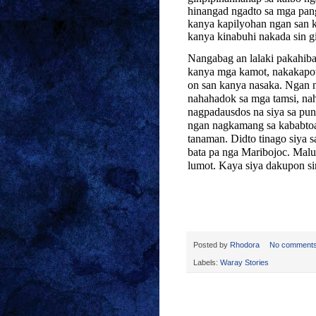
hinangad ngadto sa mga pang
kanya kapilyohan ngan san 
kanya kinabuhi nakada sin g
Nangabag an lalaki pakahiba
kanya mga kamot, nakakapot s
on san kanya nasaka. Ngan
nahahadok sa mga tamsi, na
nagpadausdos na siya sa puno
ngan nagkamang sa kababtoa
tanaman. Didto tinago siya 
bata pa nga Maribojoc. Mal
lumot. Kaya siya dakupon sin
Posted by
Rhodora
No comment
Labels:
Waray Stories