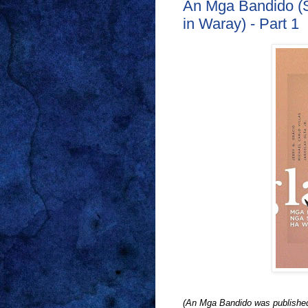
An Mga Bandido (S
in Waray) - Part 1
(An Mga Bandido was publi