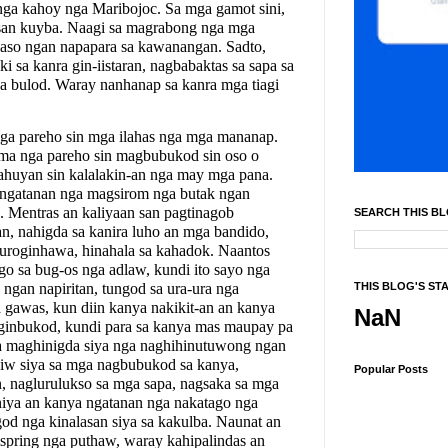
nga kahoy nga Maribojoc. Sa mga gamot sini,
san kuyba. Naagi sa magrabong nga mga
aso ngan napapara sa kawanangan. Sadto,
i sa kanra gin-iistaran, nagbabaktas sa sapa sa
sa bulod. Waray nanhanap sa kanra mga tiagi
nga pareho sin mga ilahas nga mg­a mananap.
uma nga pareho sin magbubukod sin oso o
ahuyan sin kalalakin-an nga may mga pana.
 ngatanan nga magsirom nga butak ngan
Mentras an kaliyaan san pagtinagob
SEARCH THIS B
n, nahigda sa kanira luho an mga bandido,
uroginhawa, hinahala sa kahadok. Naantos
o sa bug-os nga adlaw, kundi ito sayo nga
gan napiritan, tungod sa ura-ura nga
THIS BLOG'S ST
gawas, kun diin kanya nakikit-an an kanya
NaN
 ginbukod, kundi para sa kanya mas maupay pa
 sa maghinigda siya nga naghihinutuwong ngan
iw siya sa mga nagbubukod sa kanya,
Popular Posts
, naglurulukso sa mga sapa, nagsaka sa mga
niya an kanya ngatanan nga nakatago nga
od nga kinalasan siya sa kakulba. Naunat an
ispring nga puthaw, waray kahipalindas an