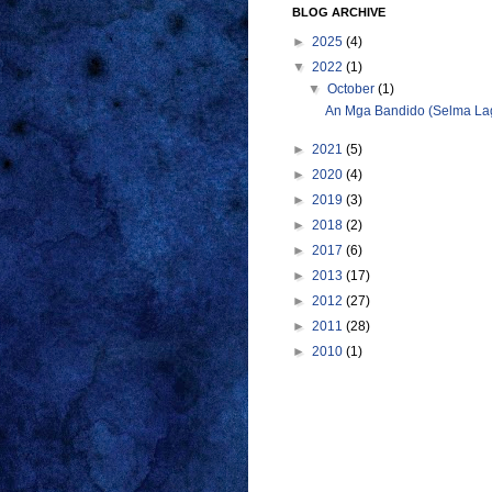
BLOG ARCHIVE
►
2025
(4)
▼
2022
(1)
▼
October
(1)
An Mga Bandido (Selma Lage
►
2021
(5)
►
2020
(4)
►
2019
(3)
►
2018
(2)
►
2017
(6)
►
2013
(17)
►
2012
(27)
►
2011
(28)
►
2010
(1)