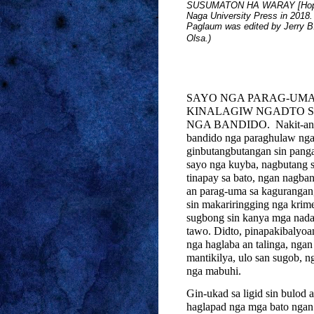
SUSUMATON HA WARAY [Hope, E
Naga University Press in 2018.
Paglaum was edited by Jerry B.
Olsa.)
SAYO NGA PARA­­G-UM
KINALAGIW NGADTO 
NGA BANDIDO.
Nakit-an
bandido nga paraghulaw nga 
ginbutangbutangan sin pangaw
sayo nga kuyba, nagbutang si
tinapay sa bato, ngan nagba
an parag-uma sa kagurangan
sin makariringging nga krim
sugbong sin kanya mga nad
tawo. Didto, pinapakibalyoa
nga haglaba an talinga, ngan
mantikilya, ulo san sugob, 
nga mabuhi.
Gin-ukad sa ligid sin bulod a
haglapad nga mga bato ngan