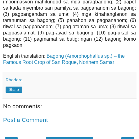
impormasyon mahitungod sa mga paragbagong; (2) papel
sa kada myembro san pamilya sa pagpananom sa bagong;
(3) pagpangandam sa uma; (4) mga kinahanglanon sa
taranuman sa bagong; (5) panahon sa pagpananom; (6)
ritwal sa pagpananom; (7) pag-ataman sa uma; (8) ritwal sa
pagpasalamat; (9) pag-ayad sa bagong; (10) pag-ukad sa
bagong; (11) pagmamat sa butig; ngan (12) bagong komo
pagkaon.
English translation:
Bagong (Amorphophallus sp.) -- the
Famous Root Crop of San Roque, Northern Samar
Rhodora
Share
No comments:
Post a Comment