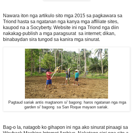
Nawara iton nga artikulo sito mga 2015 sa pagkawara sa
Triond hasta sa ngatanan nga kanya mga affiliate sites,
kaupod na a Socyberty. Website ini nga Triond nga diin
nakakag-publish a mga paragsurat sa internet; dikan,
binabaydan sira tungod sa kanira mga sinurat.
Pagtaud sariak
antis magtanom si' bagong: haros ngatanan nga mga
garden si' bagong sa San Roque mayaon sariak.
Bag-o la, natagob ko gihapon ini nga ako sinurat pinaagi sa