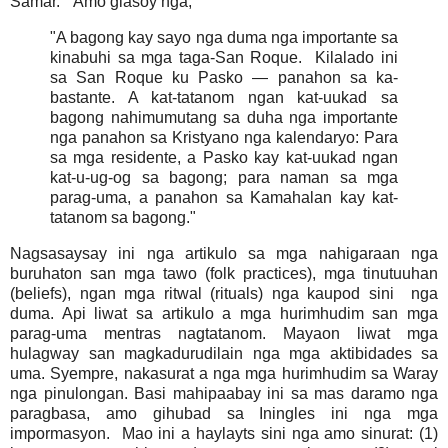
Samar." Amo giasoy nga,
"A bagong kay sayo nga duma nga importante sa
kinabuhi sa mga taga-San Roque. Kilalado ini
sa San Roque ku Pasko — panahon sa ka-
bastante. A kat-tatanom ngan kat-uukad sa
bagong nahimumutang sa duha nga importante
nga panahon sa Kristyano nga kalendaryo: Para
sa mga residente, a Pasko kay kat-uukad ngan
kat-u-ug-og sa bagong; para naman sa mga
parag-uma, a panahon sa Kamahalan kay kat-
tatanom sa bagong."
Nagsasaysay ini nga artikulo sa mga nahigaraan nga
buruhaton san mga tawo (folk practices), mga tinutuuhan
(beliefs), ngan mga ritwal (rituals) nga kaupod sini nga
duma. Api liwat sa artikulo a mga hurimhudim san mga
parag-uma mentras nagtatanom. Mayaon liwat mga
hulagway san magkadurudilain nga mga aktibidades sa
uma. Syempre, nakasurat a nga mga hurimhudim sa Waray
nga pinulongan. Basi mahipaabay ini sa mas daramo nga
paragbasa, amo gihubad sa Iningles ini nga mga
impormasyon. Mao ini a haylayts sini nga amo sinurat: (1)