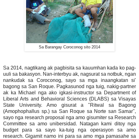
Sa Barangay Coroconog sito 2014
Sa 2014, nagtikang ak pagbisita sa kauumhan kada ko pag-
uuli sa bakasyon. Nan-interbyu ak, nagsurat sa notbuk, ngan
nankudak sa Coroconog, sayo sa mga inaangkatan si'
bagong sa San Roque. Pagkasunod nga tuig, nakig-partner
ak ka Michael nga ako igkasi-instructor sa Department of
Liberal Arts and Behavioral Sciences (DLABS) sa Visayas
State University. Amo gisurat a "Ritwal sa Bagong
(Amophophallus sp.) sa San Roque sa Norte san Samar",
sayo nga research proposal nga amo gisumiter sa Research
Committee sa amo unibersidad. Natagan kami ditoy nga
budget para sa sayo ka-tuig nga operasyon sa amo
research. Gigamit namo ini para sa amo mga pamasahe sa