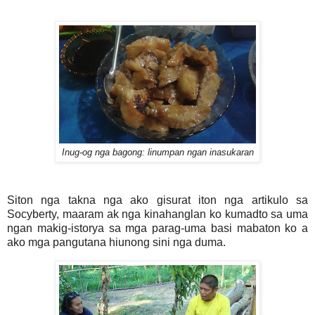
Inug-og nga bagong: linumpan ngan inasukaran
Siton nga takna nga ako gisurat iton nga artikulo sa
Socyberty, maaram ak nga kinahanglan ko kumadto sa uma
ngan makig-istorya sa mga parag-uma basi mabaton ko a
ako mga pangutana hiunong sini nga duma.