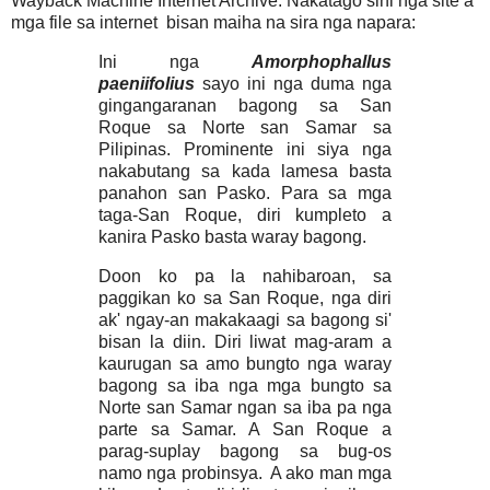
Wayback Machine Internet Archive. Nakatago sini nga site a
mga file sa internet bisan maiha na sira nga napara:
Ini nga
Amorphophallus
paeniifolius
sayo ini nga duma nga
gingangaranan bagong sa
San
Roque sa Norte san Samar sa
Pilipinas. Prominente ini siya nga
nakabutang sa kada lamesa basta
panahon san Pasko. Para sa mga
taga-San Roque, diri kumpleto a
kanira Pasko basta waray bagong.
Doon ko pa la nahibaroan, sa
paggikan ko sa San Roque, nga diri
ak' ngay-an makakaagi sa bagong si'
bisan la diin. Diri liwat mag-aram a
kaurugan sa amo bungto nga waray
bagong sa iba nga mga bungto sa
Norte san Samar ngan sa iba pa nga
parte sa Samar. A San Roque a
parag-suplay bagong sa bug-os
namo nga probinsya. A ako man mga