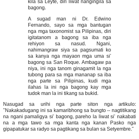
kila sa Leyte, diri liwat nangingila sa
bagong.
A sugad man ni Dr. Edwino
Fernando, sayo sa mga bantugan
nga mga taxonomist sa Pilipinas, diri
igitatanom a bagong sa iba nga
rehiyon sa nasud. Ngani,
nahimangraw siya sa pagsumati ko
sa kanya nga mayaon mga uma si'
bagong sa San Roque. Ambagaw pa
niya, ini nga tanom ginagamit la nga
tubong para sa mga mananap sa iba
nga parte sa Pilipinas, kudi mga
ilahas la ini nga bagong kay mga
tudok man la ini tikang sa bukid.
Nasugad sa urihi nga parte siton nga artikulo:
"Nakakadugang ini sa kamaribhong sa bungto -- nagtitikang
na ngani pamaligya si' bagong, pareho la liwat si' nakabati
na a mga tawo sa mga kanta nga kanan Pasko nga
gipapatukar sa radyo sa pagtikang sa bulan sa Setyembre."